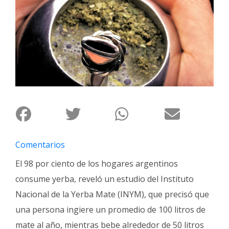
Interés
General
La
Ciudad
Deportes
Arte
y
Espectáculos
Policiales
Comentarios
Cartelera
El 98 por ciento de los hogares argentinos
Fotos
consume yerba, reveló un estudio del Instituto
de
Nacional de la Yerba Mate (INYM), que precisó que
Familia
una persona ingiere un promedio de 100 litros de
Clasificados
mate al año, mientras bebe alrededor de 50 litros