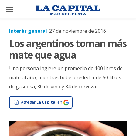
×
Interés general
27 de noviembre de 2016
Los argentinos toman más
El
País
mate que agua
El
Una persona ingiere un promedio de 100 litros de
Mundo
mate al año, mientras bebe alrededor de 50 litros
La
de gaseosa, 30 de vino y 34 de cerveza.
Zona
Cultura
Agregar
La Capital
en
Tecnología
Gastronomía
Salud