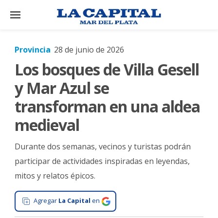
×
Provincia
28 de junio de 2026
Los bosques de Villa Gesell
El
País
y Mar Azul se
El
transforman en una aldea
Mundo
medieval
La
Zona
Durante dos semanas, vecinos y turistas podrán
Cultura
participar de actividades inspiradas en leyendas,
mitos y relatos épicos.
Tecnología
Gastronomía
Agregar
La Capital
en
Salud