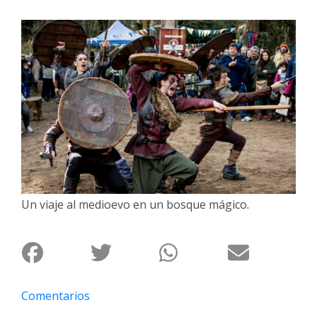
Interés
General
La
Ciudad
Deportes
Arte
y
Espectáculos
Policiales
Un viaje al medioevo en un bosque mágico.
Cartelera
Fotos
de
Familia
Comentarios
Clasificados