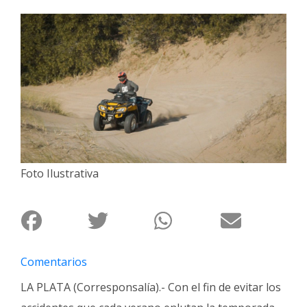
Interés
General
La
Ciudad
Deportes
Arte
y
Espectáculos
Foto Ilustrativa
Policiales
Cartelera
Fotos
de
Comentarios
Familia
LA PLATA (Corresponsalía).- Con el fin de evitar los
Clasificados