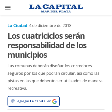
×
La Ciudad
4 de diciembre de 2018
Los cuatriciclos serán
El
País
responsabilidad de los
El
municipios
Mundo
Las comunas deberán diseñar los corredores
La
Zona
seguros por los que podrán circular, así como las
pistas en las que deberán ser utilizados de manera
Cultura
recreativa.
Tecnología
Gastronomía
Agregar
La Capital
en
Salud