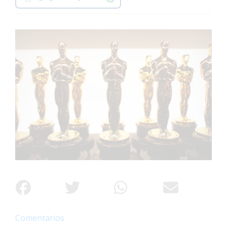
Interés
General
La
Ciudad
Deportes
Arte
y
Espectáculos
Policiales
Cartelera
Fotos
de
Familia
Clasificados
Comentarios