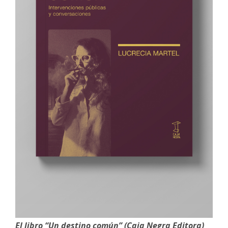
El libro “Un destino común” (Caja Negra Editora)