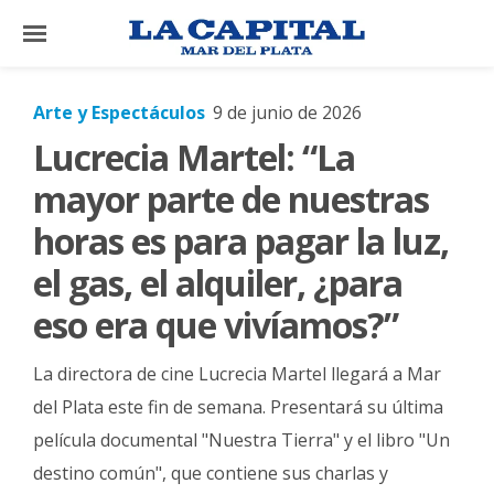
×
Arte y Espectáculos
9 de junio de 2026
Lucrecia Martel: “La
El
País
mayor parte de nuestras
El
horas es para pagar la luz,
Mundo
el gas, el alquiler, ¿para
La
eso era que vivíamos?”
Zona
Cultura
La directora de cine Lucrecia Martel llegará a Mar
Tecnología
del Plata este fin de semana. Presentará su última
película documental "Nuestra Tierra" y el libro "Un
Gastronomía
destino común", que contiene sus charlas y
Salud