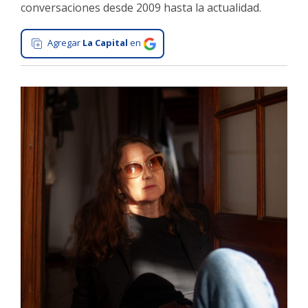
conversaciones desde 2009 hasta la actualidad.
Interés
General
Agregar
La Capital
en
La
Ciudad
Deportes
Arte
y
Espectáculos
Policiales
Cartelera
Fotos
de
Familia
Clasificados