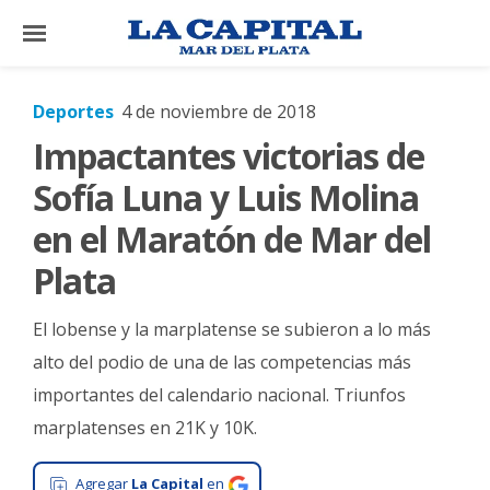
×
Deportes
4 de noviembre de 2018
Impactantes victorias de
El
País
Sofía Luna y Luis Molina
El
en el Maratón de Mar del
Mundo
Plata
La
Zona
El lobense y la marplatense se subieron a lo más
Cultura
alto del podio de una de las competencias más
importantes del calendario nacional. Triunfos
Tecnología
marplatenses en 21K y 10K.
Gastronomía
Salud
Agregar
La Capital
en