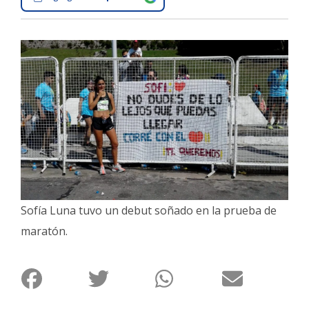
Interés
General
La
Ciudad
Deportes
Arte
y
Espectáculos
Policiales
Cartelera
Sofía Luna tuvo un debut soñado en la prueba de
maratón.
Fotos
de
Familia
Clasificados