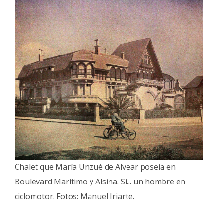
Interés
General
La
Ciudad
Deportes
Arte
y
Espectáculos
Policiales
Cartelera
Fotos
Chalet que María Unzué de Alvear poseía en
de
Boulevard Marítimo y Alsina. Sí... un hombre en
Familia
ciclomotor. Fotos: Manuel Iriarte.
Clasificados