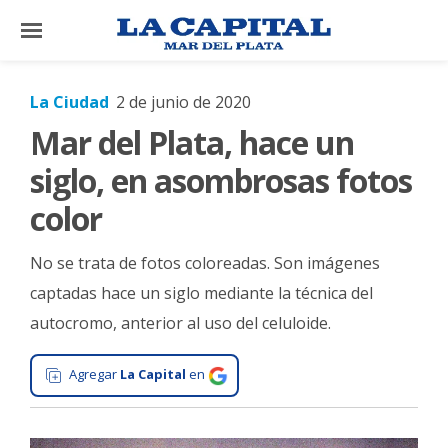
×
La Ciudad
2 de junio de 2020
Mar del Plata, hace un
El
País
siglo, en asombrosas fotos
El
color
Mundo
No se trata de fotos coloreadas. Son imágenes
La
Zona
captadas hace un siglo mediante la técnica del
autocromo, anterior al uso del celuloide.
Cultura
Tecnología
Agregar
La Capital
en
Gastronomía
Salud