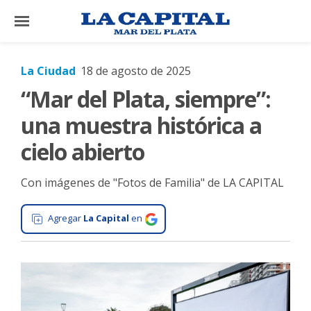
×
La Ciudad
18 de agosto de 2025
“Mar del Plata, siempre”:
El
País
una muestra histórica a
El
cielo abierto
Mundo
Con imágenes de "Fotos de Familia" de LA CAPITAL
La
Zona
Agregar
La Capital
en
Cultura
Tecnología
Gastronomía
Salud