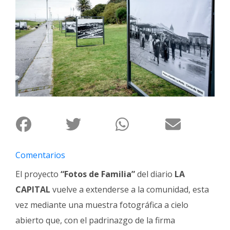
Interés
General
La
Ciudad
Deportes
Arte
y
Espectáculos
Policiales
Comentarios
Cartelera
El proyecto
“Fotos de Familia”
del diario
LA
Fotos
de
CAPITAL
vuelve a extenderse a la comunidad, esta
Familia
vez mediante una muestra fotográfica a cielo
Clasificados
abierto que, con el padrinazgo de la firma