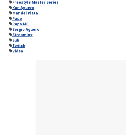
Freestyle Master Series
Kun Aguero
Mar del Plata
Papo
Papo MC
Sergio Agüero
Streaming
Sub
Twitch
Video