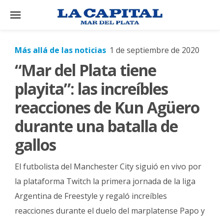
×
Más allá de las noticias
1 de septiembre de 2020
“Mar del Plata tiene
El
País
playita”: las increíbles
El
reacciones de Kun Agüero
Mundo
durante una batalla de
La
gallos
Zona
Cultura
El futbolista del Manchester City siguió en vivo por
Tecnología
la plataforma Twitch la primera jornada de la liga
Argentina de Freestyle y regaló increíbles
Gastronomía
reacciones durante el duelo del marplatense Papo y
Salud