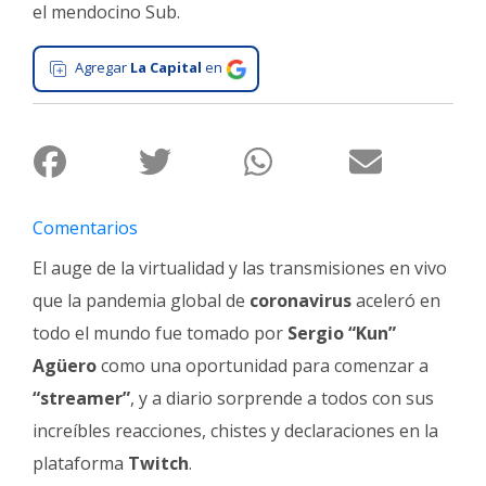
el mendocino Sub.
Interés
General
Agregar
La Capital
en
La
Ciudad
Deportes
Arte
y
Comentarios
Espectáculos
El auge de la virtualidad y las transmisiones en vivo
Policiales
que la pandemia global de
coronavirus
aceleró en
Cartelera
todo el mundo fue tomado por
Sergio “Kun”
Agüero
como una oportunidad para comenzar a
Fotos
de
“streamer”
, y a diario sorprende a todos con sus
Familia
increíbles reacciones, chistes y declaraciones en la
Clasificados
plataforma
Twitch
.