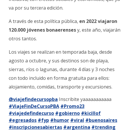
va por su tercera edición.
A través de esta política pública,
en 2022 viajaron
120.000 jóvenes bonaerenses
y, este año, viajarán
otros tantos.
Los viajes se realizan en temporada baja, desde
agosto a octubre, y sus destinos son de playa,
sierras, ríos o lagunas, durante 4 días y 3 noches
con todo incluido en forma gratuita para ellos:
alojamiento, comidas, transporte y excursiones.
@viajefindecursopba
Inscribite yaaaaaaaaaaa
#ViajeFinDeCursoPBA
#Promo23
#viajedefindecurso
#gobierno
#kicillof
#egresados
#fyp
#humor
#viral
#buenosaires
#inscripcionesabiertas
#argentina
#trending