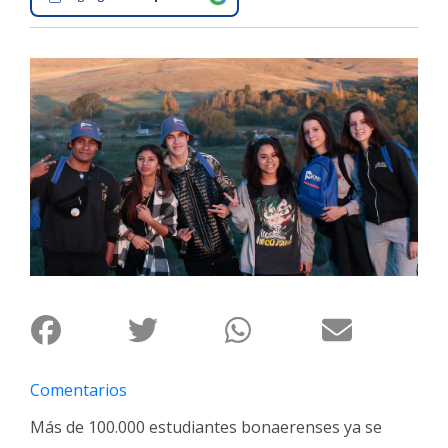
Interés
General
La
Ciudad
Deportes
Arte
y
Espectáculos
Policiales
Cartelera
Fotos
de
Familia
Comentarios
Clasificados
Más de 100.000 estudiantes bonaerenses ya se