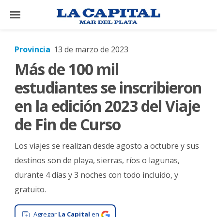
×
Provincia
13 de marzo de 2023
Más de 100 mil
El
País
estudiantes se inscribieron
El
en la edición 2023 del Viaje
Mundo
de Fin de Curso
La
Zona
Los viajes se realizan desde agosto a octubre y sus
Cultura
destinos son de playa, sierras, ríos o lagunas,
durante 4 días y 3 noches con todo incluido, y
Tecnología
gratuito.
Gastronomía
Salud
Agregar
La Capital
en