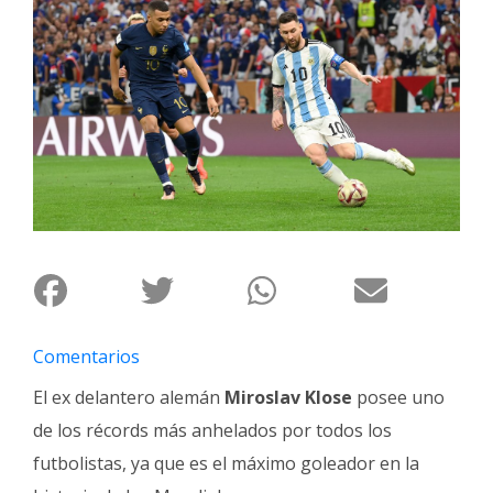
Interés
General
La
Ciudad
Deportes
Arte
y
Espectáculos
Policiales
Cartelera
Comentarios
Fotos
El ex delantero alemán
Miroslav Klose
posee uno
de
Familia
de los récords más anhelados por todos los
Clasificados
futbolistas, ya que es el máximo goleador en la