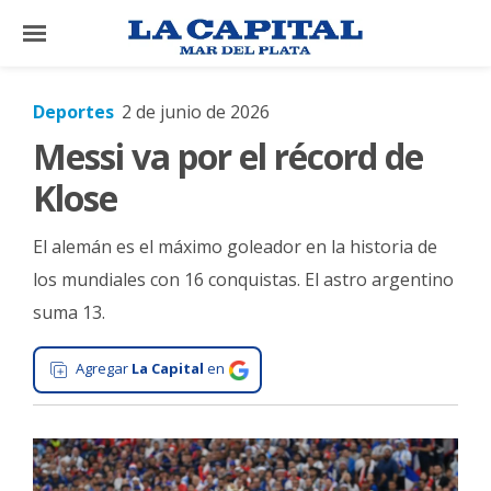
×
Deportes
2 de junio de 2026
Messi va por el récord de
El
País
Klose
El
El alemán es el máximo goleador en la historia de
Mundo
los mundiales con 16 conquistas. El astro argentino
La
suma 13.
Zona
Cultura
Agregar
La Capital
en
Tecnología
Gastronomía
Salud