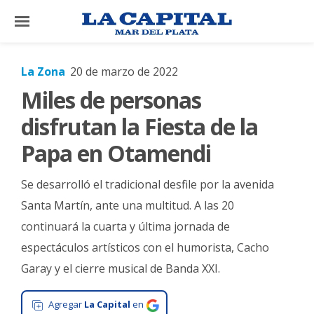
×
La Zona
20 de marzo de 2022
Miles de personas
El
País
disfrutan la Fiesta de la
El
Papa en Otamendi
Mundo
Se desarrolló el tradicional desfile por la avenida
La
Zona
Santa Martín, ante una multitud. A las 20
continuará la cuarta y última jornada de
Cultura
espectáculos artísticos con el humorista, Cacho
Tecnología
Garay y el cierre musical de Banda XXI.
Gastronomía
Agregar
La Capital
en
Salud