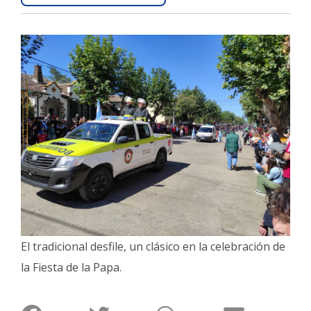
Interés
General
La
Ciudad
Deportes
Arte
y
Espectáculos
Policiales
Cartelera
Fotos
El tradicional desfile, un clásico en la celebración de
de
Familia
la Fiesta de la Papa.
Clasificados