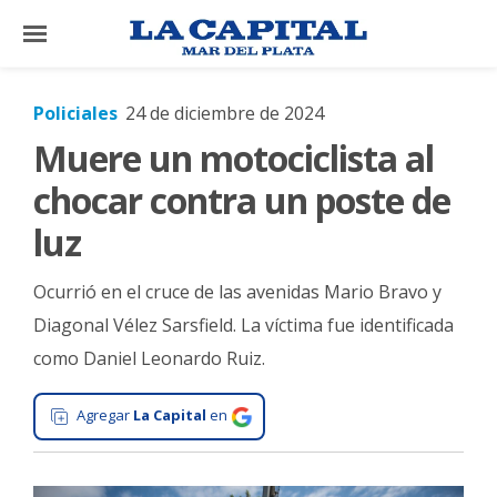
×
Policiales
24 de diciembre de 2024
Muere un motociclista al
El
País
chocar contra un poste de
El
luz
Mundo
Ocurrió en el cruce de las avenidas Mario Bravo y
La
Zona
Diagonal Vélez Sarsfield. La víctima fue identificada
como Daniel Leonardo Ruiz.
Cultura
Tecnología
Agregar
La Capital
en
Gastronomía
Salud