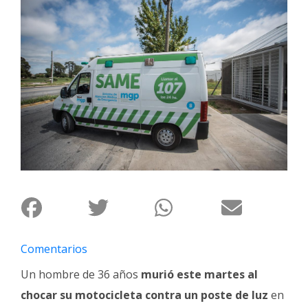
Interés
General
La
Ciudad
Deportes
Arte
y
Espectáculos
Policiales
Cartelera
Fotos
de
Comentarios
Familia
Un hombre de 36 años
murió este martes al
Clasificados
chocar su motocicleta contra un poste de luz
en