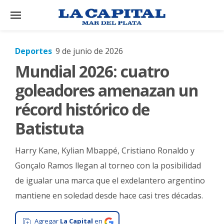
×
Deportes
9 de junio de 2026
Mundial 2026: cuatro
El
País
goleadores amenazan un
El
récord histórico de
Mundo
Batistuta
La
Zona
Harry Kane, Kylian Mbappé, Cristiano Ronaldo y
Cultura
Gonçalo Ramos llegan al torneo con la posibilidad
de igualar una marca que el exdelantero argentino
Tecnología
mantiene en soledad desde hace casi tres décadas.
Gastronomía
Salud
Agregar
La Capital
en