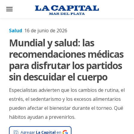
×
Salud
16 de junio de 2026
Mundial y salud: las
El
País
recomendaciones médicas
El
para disfrutar los partidos
Mundo
sin descuidar el cuerpo
La
Zona
Especialistas advierten que los cambios de rutina, el
Cultura
estrés, el sedentarismo y los excesos alimentarios
pueden afectar el bienestar durante el torneo. Qué
Tecnología
hábitos ayudan a prevenirlos.
Gastronomía
Salud
Agregar
La Capital
en