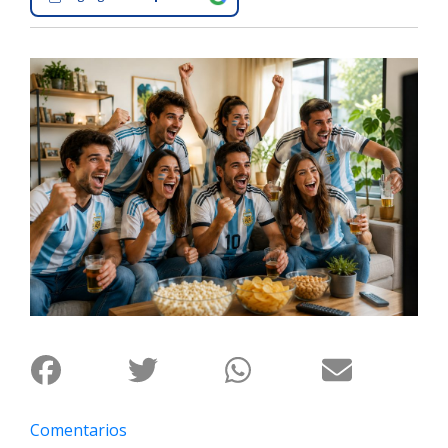
Interés
General
La
Ciudad
Deportes
Arte
y
Espectáculos
Policiales
Cartelera
Fotos
de
Familia
Clasificados
Comentarios