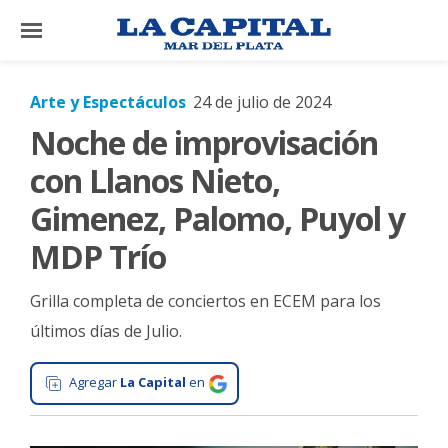
×
Arte y Espectáculos
24 de julio de 2024
Noche de improvisación
El
País
con Llanos Nieto,
El
Gimenez, Palomo, Puyol y
Mundo
MDP Trío
La
Zona
Grilla completa de conciertos en ECEM para los
Cultura
últimos días de Julio.
Tecnología
Agregar
La Capital
en
Gastronomía
Salud