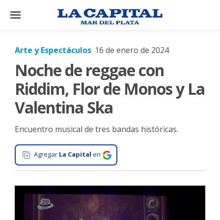
×
Arte y Espectáculos
16 de enero de 2024
Noche de reggae con
El
País
Riddim, Flor de Monos y La
El
Valentina Ska
Mundo
Encuentro musical de tres bandas históricas.
La
Zona
Agregar
La Capital
en
Cultura
Tecnología
Gastronomía
Salud