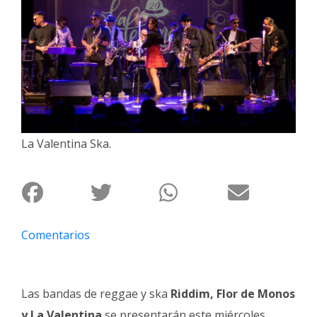
Interés
General
La
Ciudad
Deportes
Arte
La Valentina Ska.
y
Espectáculos
Policiales
Cartelera
Comentarios
Fotos
de
Familia
Las bandas de reggae y ska
Riddim, Flor de Monos
Clasificados
y La Valentina
se presentarán este miércoles