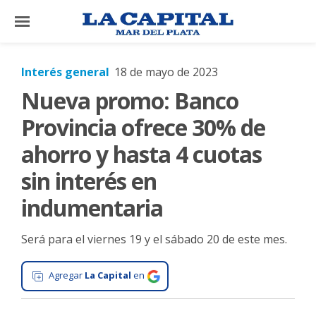
×
Interés general
18 de mayo de 2023
Nueva promo: Banco
El
País
Provincia ofrece 30% de
El
ahorro y hasta 4 cuotas
Mundo
sin interés en
La
indumentaria
Zona
Cultura
Será para el viernes 19 y el sábado 20 de este mes.
Tecnología
Agregar
La Capital
en
Gastronomía
Salud