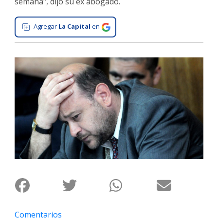
semana", dijo su ex abogado.
Interés
General
Agregar
La Capital
en
La
Ciudad
Deportes
Arte
y
Espectáculos
Policiales
Cartelera
Fotos
de
Familia
Clasificados
Comentarios