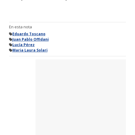
En esta nota
Eduardo Toscano
Juan Pablo Offidani
Lucía Pérez
Maria Laura Solari