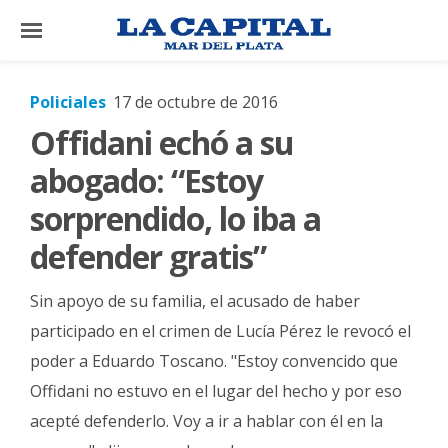
×
Policiales
17 de octubre de 2016
Offidani echó a su
El
País
abogado: “Estoy
El
sorprendido, lo iba a
Mundo
defender gratis”
La
Zona
Sin apoyo de su familia, el acusado de haber
Cultura
participado en el crimen de Lucía Pérez le revocó el
poder a Eduardo Toscano. "Estoy convencido que
Tecnología
Offidani no estuvo en el lugar del hecho y por eso
Gastronomía
acepté defenderlo. Voy a ir a hablar con él en la
Salud