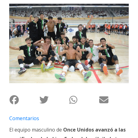
Interés
General
La
Ciudad
Deportes
Arte
y
Espectáculos
Policiales
Cartelera
Fotos
de
Familia
Comentarios
Clasificados
El equipo masculino de
Once Unidos avanzó a las