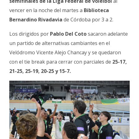
semifinales de la Liga Federal de vóleibol
al
Fúnebres
vencer en la noche del martes a
Biblioteca
Bernardino Rivadavia
de Córdoba por 3 a 2.
Los dirigidos por
Pablo Del Coto
sacaron adelante
un partido de alternativas cambiantes en el
Velódromo Vicente Alejo Chancay y se quedaron
con el tie break para cerrar con parciales de
25-17,
21-25, 25-19, 20-25 y 15-7.