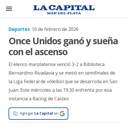
×
Deportes
10 de febrero de 2026
Once Unidos ganó y sueña
El
País
con el ascenso
El
El elenco marplatense venció 3-2 a Biblioteca
Mundo
Bernardino Rivadavia y se metió en semifinales de
La
la Liga Federal de vóleibol que se desarrolla en San
Zona
Juan. Este miércoles a las 19.30 enfrenta por esa
Cultura
instancia a Racing de Castex.
Tecnología
Agregar
La Capital
en
Gastronomía
Salud