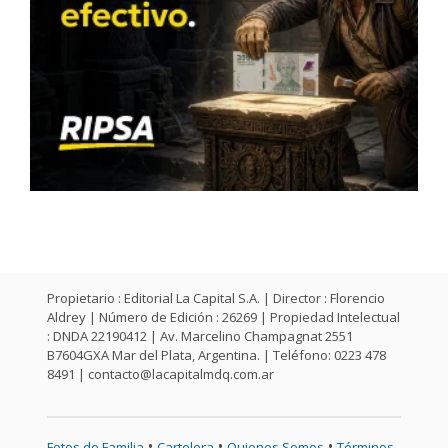
Propietario : Editorial La Capital S.A. | Director : Florencio
Aldrey | Número de Edición : 26269 | Propiedad Intelectual
: DNDA 22190412 | Av. Marcelino Champagnat 2551
B7604GXA Mar del Plata, Argentina. | Teléfono: 0223 478
8491 |
contacto@lacapitalmdq.com.ar
•
•
•
Fotos de Familia
Cartelera
Quienes Somos
Términos