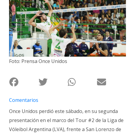
Interés
General
La
Ciudad
Deportes
Arte
Foto: Prensa Once Unidos
y
Espectáculos
Policiales
Cartelera
Comentarios
Fotos
de
Once Unidos perdió este sábado, en su segunda
Familia
presentación en el marco del Tour #2 de la Liga de
Clasificados
Vóleibol Argentina (LVA), frente a San Lorenzo de