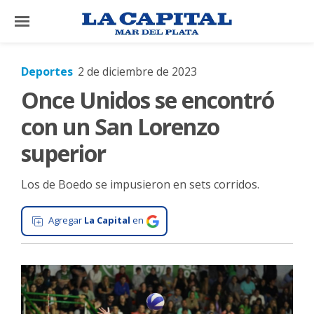
×
Deportes
2 de diciembre de 2023
Once Unidos se encontró
El
País
con un San Lorenzo
El
superior
Mundo
Los de Boedo se impusieron en sets corridos.
La
Zona
Agregar
La Capital
en
Cultura
Tecnología
Gastronomía
Salud