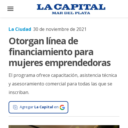
×
La Ciudad
30 de noviembre de 2021
Otorgan línea de
El
País
financiamiento para
El
mujeres emprendedoras
Mundo
El programa ofrece capacitación, asistencia técnica
La
Zona
y asesoramiento comercial para todas las que se
inscriban.
Cultura
Tecnología
Agregar
La Capital
en
Gastronomía
Salud