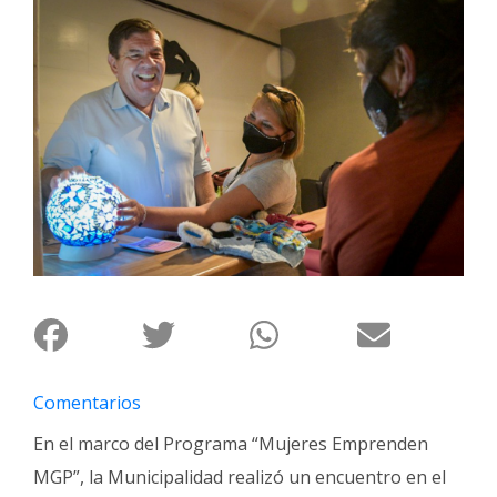
Interés
General
La
Ciudad
Deportes
Arte
y
Espectáculos
Policiales
Cartelera
Fotos
de
Comentarios
Familia
En el marco del Programa “Mujeres Emprenden
Clasificados
MGP”, la Municipalidad realizó un encuentro en el