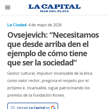
×
La Ciudad
4 de mayo de 2026
Ovsejevich: “Necesitamos
El
País
que desde arriba den el
El
ejemplo de cómo tiene
Mundo
que ser la sociedad”
La
Zona
Gestor cultural, impulsor incansable de la ética
Cultura
como valor rector, pregona el respeto por el
prójimo e, incansable, sigue patrocinando los
Tecnología
premios de la Fundación Konex.
Gastronomía
Salud
Agregar
La Capital
en