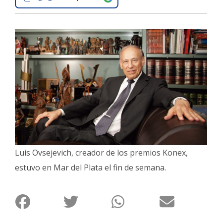
Interés
General
La
Ciudad
Deportes
Arte
y
Espectáculos
Policiales
Cartelera
Luis Ovsejevich, creador de los premios Konex,
estuvo en Mar del Plata el fin de semana.
Fotos
de
Familia
Clasificados