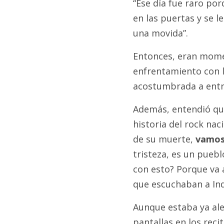
“Ese día fue raro po
en las puertas y se l
una movida”.
Entonces, eran mome
enfrentamiento con l
acostumbrada a entrar
Además, entendió que
historia del rock na
de su muerte,
vamos 
tristeza, es un puebl
con esto? Porque va 
que escuchaban a Indi
Aunque estaba ya ale
pantallas en los reci