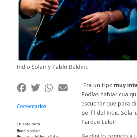
Fúnebres
Indio Solari y Pablo Baldini.
“Era un tipo
muy inte
Podías hablar cualqu
escuchar que para di
Comentarios
perfil del Indio Sola
Parque Leloir.
En esta nota
Indio Solari
Baldini lo conoció a 
muerte del Indio Solari