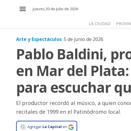
×
Jueves,30 de Julio de 2026
LA CIUDAD
PROVIN
Arte y Espectáculos
5 de junio de 2026
El
Pablo Baldini, p
País
El
en Mar del Plata:
Mundo
La
para escuchar qu
Zona
Cultura
El productor recordó al músico, a quien cono
Tecnología
recitales de 1999 en el Patinódromo local.
Gastronomía
Agregar
La Capital
en
Salud