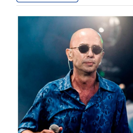
Interés
General
La
Ciudad
Deportes
Arte
y
Espectáculos
Policiales
Cartelera
Fotos
de
Familia
Clasificados