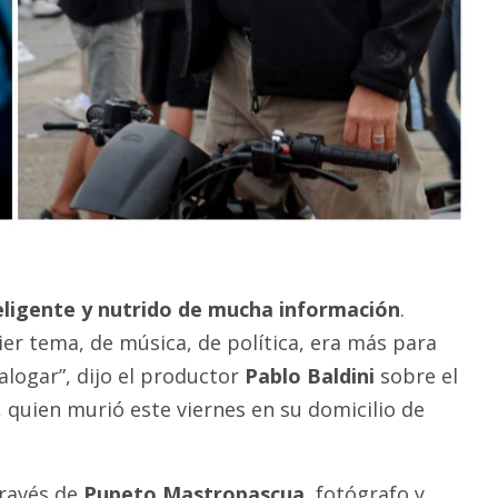
ligente y nutrido de mucha información
.
ier tema, de música, de política, era más para
alogar”, dijo el productor
Pablo Baldini
sobre el
ri, quien murió este viernes en su domicilio de
través de
Pupeto Mastropascua,
fotógrafo y