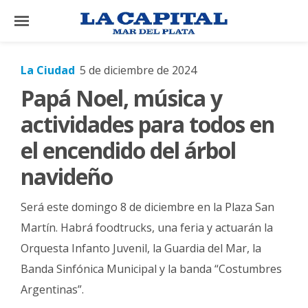
×
La Ciudad
5 de diciembre de 2024
Papá Noel, música y
El
País
actividades para todos en
El
el encendido del árbol
Mundo
navideño
La
Zona
Será este domingo 8 de diciembre en la Plaza San
Cultura
Martín. Habrá foodtrucks, una feria y actuarán la
Orquesta Infanto Juvenil, la Guardia del Mar, la
Tecnología
Banda Sinfónica Municipal y la banda “Costumbres
Gastronomía
Argentinas”.
Salud