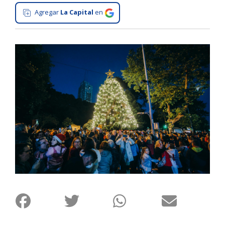
Agregar
La Capital
en
Interés
General
La
Ciudad
Deportes
Arte
y
Espectáculos
Policiales
Cartelera
Fotos
de
Familia
Clasificados