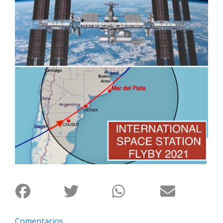
Interés
General
La
Ciudad
Deportes
Arte
y
Espectáculos
Policiales
Cartelera
Fotos
de
Familia
Clasificados
Comentarios