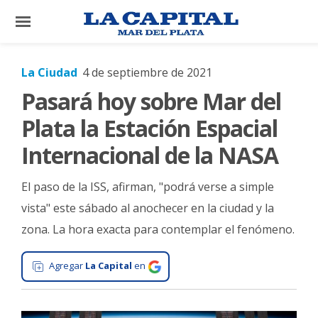
×
La Ciudad
4 de septiembre de 2021
Pasará hoy sobre Mar del
El
País
Plata la Estación Espacial
El
Internacional de la NASA
Mundo
El paso de la ISS, afirman, "podrá verse a simple
La
Zona
vista" este sábado al anochecer en la ciudad y la
zona. La hora exacta para contemplar el fenómeno.
Cultura
Tecnología
Agregar
La Capital
en
Gastronomía
Salud