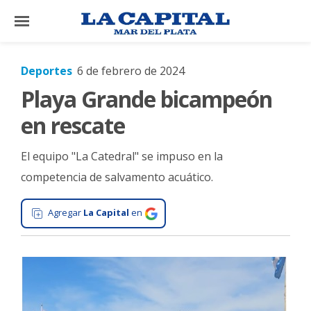
×
Deportes
6 de febrero de 2024
Playa Grande bicampeón
El
País
en rescate
El
El equipo "La Catedral" se impuso en la
Mundo
competencia de salvamento acuático.
La
Zona
Agregar
La Capital
en
Cultura
Tecnología
Gastronomía
Salud