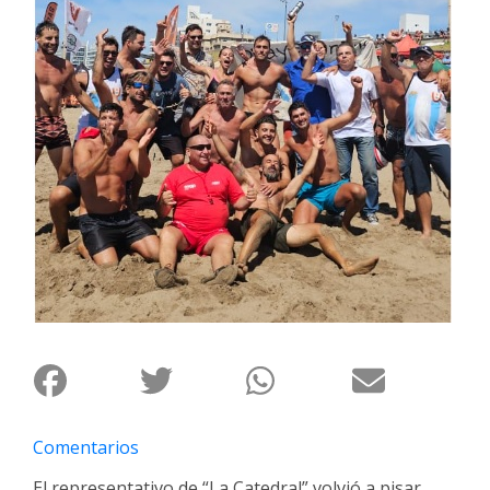
Interés
General
La
Ciudad
Deportes
Arte
y
Espectáculos
Policiales
Cartelera
Fotos
de
Familia
Comentarios
Clasificados
El representativo de “La Catedral” volvió a pisar