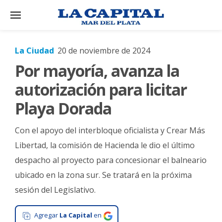
×
La Ciudad
20 de noviembre de 2024
Por mayoría, avanza la
El
País
autorización para licitar
El
Playa Dorada
Mundo
Con el apoyo del interbloque oficialista y Crear Más
La
Zona
Libertad, la comisión de Hacienda le dio el último
despacho al proyecto para concesionar el balneario
Cultura
ubicado en la zona sur. Se tratará en la próxima
Tecnología
sesión del Legislativo.
Gastronomía
Agregar
La Capital
en
Salud