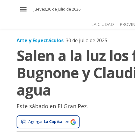
×
Jueves,30 de Julio de 2026
LA CIUDAD
PROVIN
Arte y Espectáculos
30 de julio de 2025
El
Salen a la luz los
País
El
Bugnone y Claudi
Mundo
La
agua
Zona
Cultura
Este sábado en El Gran Pez.
Tecnología
Gastronomía
Agregar
La Capital
en
Salud