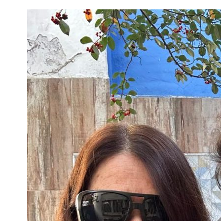
Interés
General
La
Ciudad
Deportes
Arte
y
Espectáculos
Policiales
Cartelera
Fotos
de
Familia
Clasificados