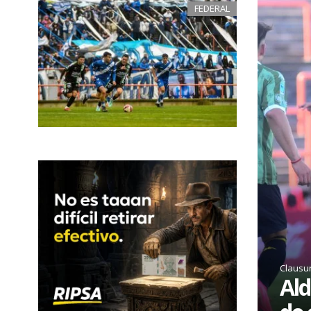
FEDERAL
Clausu
Ald