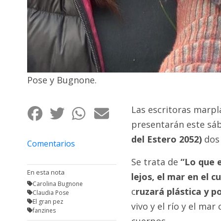
Pose y Bugnone.
Las escritoras marp
presentarán este sába
del Estero 2052)
dos 
Comentarios
Se trata de
“Lo que e
En esta nota
lejos, el mar en el cu
Carolina Bugnone
c
ruzará plástica y p
Claudia Pose
El gran pez
vivo y el río y el ma
fanzines
cuerpos.