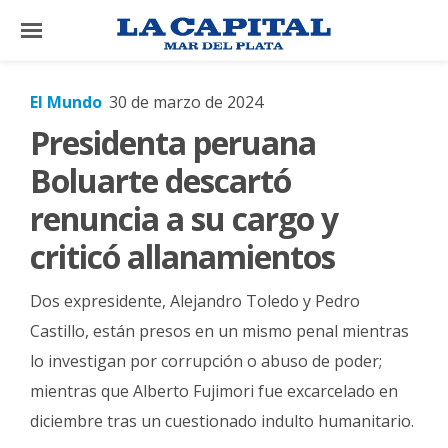
×
El Mundo
30 de marzo de 2024
Presidenta peruana
El
País
Boluarte descartó
El
renuncia a su cargo y
Mundo
criticó allanamientos
La
Zona
Dos expresidente, Alejandro Toledo y Pedro
Cultura
Castillo, están presos en un mismo penal mientras
lo investigan por corrupción o abuso de poder;
Tecnología
mientras que Alberto Fujimori fue excarcelado en
Gastronomía
diciembre tras un cuestionado indulto humanitario.
Salud