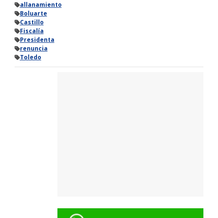
allanamiento
Boluarte
Castillo
Fiscalía
Presidenta
renuncia
Toledo