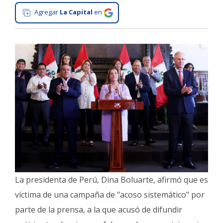
Agregar
La Capital
en
Interés
General
La
Ciudad
Deportes
Arte
y
Espectáculos
Policiales
Cartelera
Fotos
La presidenta de Perú, Dina Boluarte, afirmó que es
de
Familia
víctima de una campaña de "acoso sistemático" por
Clasificados
parte de la prensa, a la que acusó de difundir