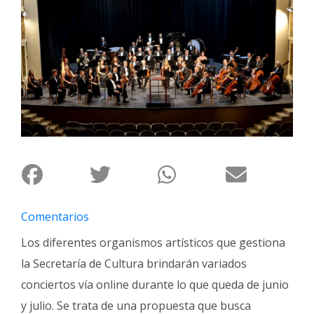
Interés
General
La
Ciudad
Deportes
Arte
y
Espectáculos
Policiales
Cartelera
Comentarios
Fotos
Los diferentes organismos artísticos que gestiona
de
la Secretaría de Cultura brindarán variados
Familia
conciertos vía online durante lo que queda de junio
Clasificados
y julio. Se trata de una propuesta que busca