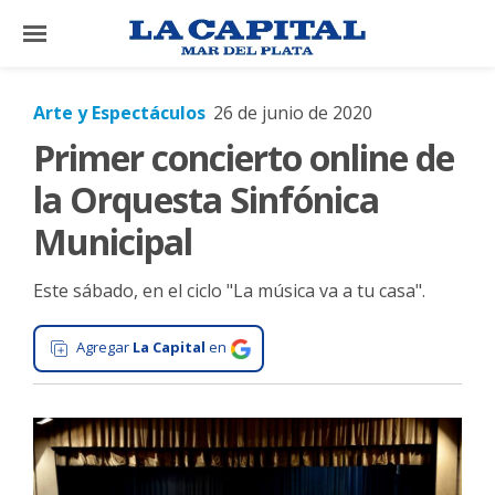
×
Arte y Espectáculos
26 de junio de 2020
Primer concierto online de
El
País
la Orquesta Sinfónica
El
Municipal
Mundo
Este sábado, en el ciclo "La música va a tu casa".
La
Zona
Agregar
La Capital
en
Cultura
Tecnología
Gastronomía
Salud