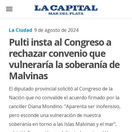
×
La Ciudad
9 de agosto de 2024
Pulti insta al Congreso a
El
País
rechazar convenio que
El
vulneraría la soberanía de
Mundo
Malvinas
La
Zona
El diputado provincial solicitó al Congreso de la
Cultura
Nación que no convalide el acuerdo firmado por la
canciller Diana Mondino. "Aparenta ser inofensivo,
Tecnología
pero esconde una vulneración de nuestra
Gastronomía
soberanía en torno a las Islas Malvinas y el mar",
Salud