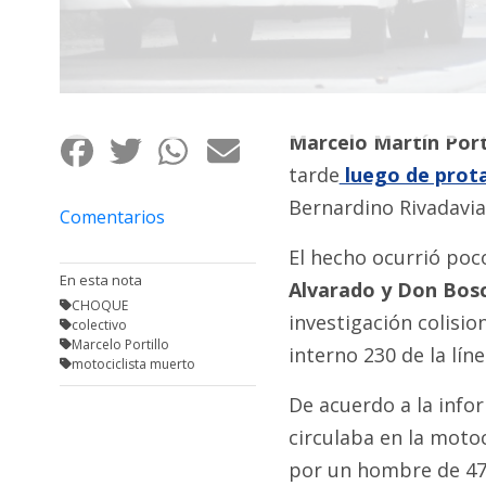
Fúnebres
Marcelo Martín Port
tarde
luego de prot
Bernardino Rivadavia
Comentarios
El hecho ocurrió poco
En esta nota
Alvarado y Don Bos
CHOQUE
investigación colisi
colectivo
Marcelo Portillo
interno 230 de la lí
motociclista muerto
De acuerdo a la info
circulaba en la moto
por un hombre de 47