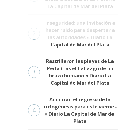
La Capital de Mar del Plata
Inseguridad: una invitación a
hacer ruido para despertar a
2
las autoridades « Diario La
Capital de Mar del Plata
Rastrillaron las playas de La
Perla tras el hallazgo de un
3
brazo humano « Diario La
Capital de Mar del Plata
Anuncian el regreso de la
ciclogénesis para este viernes
4
« Diario La Capital de Mar del
Plata