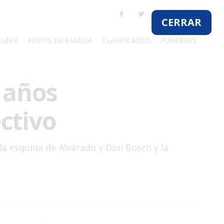
ELERA
FOTOS DE FAMILIA
CLASIFICADOS
FÚNEBRES
2 años
ctivo
 la esquina de Alvarado y Don Bosco y la