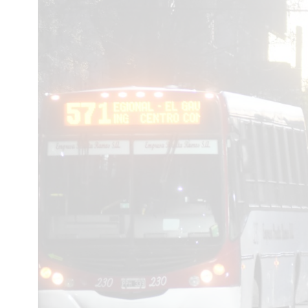
Interés
General
La
Ciudad
Deportes
Arte
y
Espectáculos
Policiales
Cartelera
Fotos
de
Familia
Clasificados