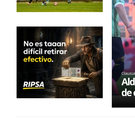
Clausu
Ald
de 