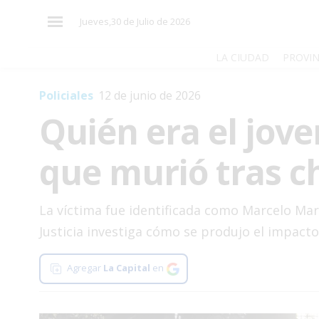
×
Jueves,30 de Julio de 2026
LA CIUDAD
PROVIN
Policiales
12 de junio de 2026
El
Quién era el jove
País
El
que murió tras c
Mundo
La
Zona
La víctima fue identificada como Marcelo Martí
Justicia investiga cómo se produjo el impacto
Cultura
Tecnología
Agregar
La Capital
en
Gastronomía
Salud