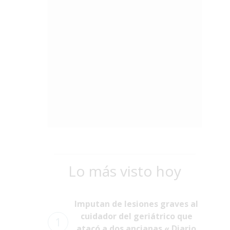
Lo más visto hoy
Imputan de lesiones graves al
cuidador del geriátrico que
1
atacó a dos ancianas « Diario