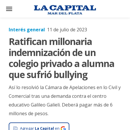
×
Interés general
11 de julio de 2023
Ratifican millonaria
El
País
indemnización de un
El
colegio privado a alumna
Mundo
que sufrió bullying
La
Zona
Así lo resolvió la Cámara de Apelaciones en lo Civil y
Cultura
Comercial tras una demanda contra el centro
educativo Galileo Galieli. Deberá pagar más de 6
Tecnología
millones de pesos.
Gastronomía
Salud
Agregar
La Capital
en