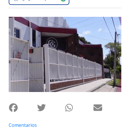
Interés
General
La
Ciudad
Deportes
Arte
y
Espectáculos
Policiales
Cartelera
Fotos
de
Familia
Clasificados
Comentarios