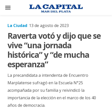
×
La Ciudad
13 de agosto de 2023
Raverta votó y dijo que se
El
País
vive “una jornada
El
histórica” y “de mucha
Mundo
esperanza”
La
Zona
La precandidata a intendenta de Encuentro
Cultura
Marplatense sufragó en la Escuela N°25
acompañada por su familia y reivindicó la
Tecnología
importancia de la elección en el marco de los 40
Gastronomía
años de democracia.
Salud