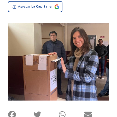
Agregar
La Capital
en
Interés
General
La
Ciudad
Deportes
Arte
y
Espectáculos
Policiales
Cartelera
Fotos
de
Familia
Clasificados