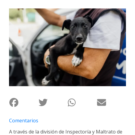
Interés
General
La
Ciudad
Deportes
Arte
y
Espectáculos
Policiales
Cartelera
Fotos
de
Familia
Comentarios
Clasificados
A través de la división de Inspectoría y Maltrato de