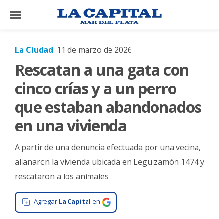
×
La Ciudad
11 de marzo de 2026
Rescatan a una gata con
El
País
cinco crías y a un perro
El
que estaban abandonados
Mundo
en una vivienda
La
Zona
A partir de una denuncia efectuada por una vecina,
Cultura
allanaron la vivienda ubicada en Leguizamón 1474 y
rescataron a los animales.
Tecnología
Gastronomía
Agregar
La Capital
en
Salud