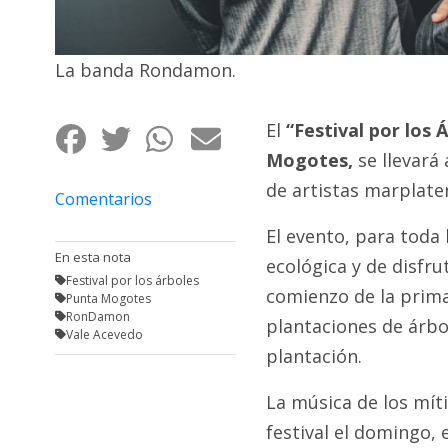
Fúnebres
La banda Rondamon.
El
“Festival por los 
Mogotes,
se llevará 
de artistas marplate
Comentarios
El evento, para toda 
En esta nota
ecológica y de disfru
Festival por los árboles
comienzo de la prima
Punta Mogotes
RonDamon
plantaciones de árbol
Vale Acevedo
plantación.
La música de los mít
festival el domingo,