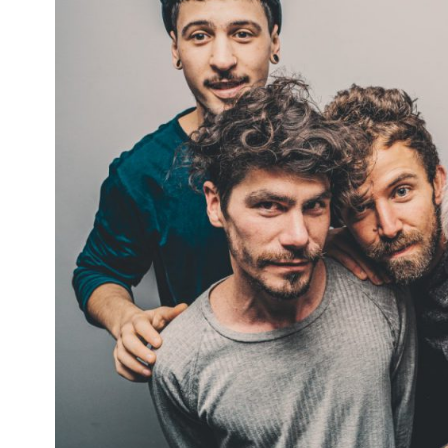
Interés
General
La
Ciudad
Deportes
Arte
y
Espectáculos
Policiales
Cartelera
Fotos
de
Familia
Clasificados