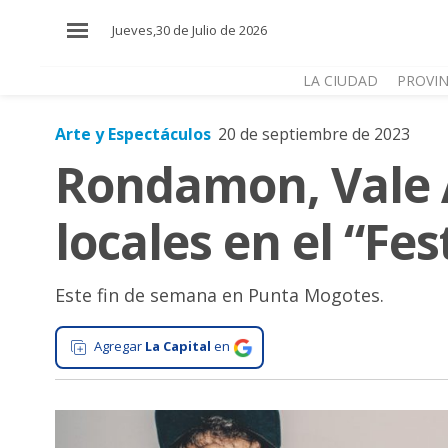
×
Jueves,30 de Julio de 2026
LA CIUDAD
PROVIN
Arte y Espectáculos
20 de septiembre de 2023
El
Rondamon, Vale 
País
El
locales en el “Fes
Mundo
La
Zona
Este fin de semana en Punta Mogotes.
Cultura
Agregar
La Capital
en
Tecnología
Gastronomía
Salud