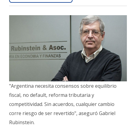
Interés
General
La
Ciudad
Deportes
Arte
y
Espectáculos
Policiales
"Argentina necesita consensos sobre equilibrio
Cartelera
fiscal, no default, reforma tributaria y
Fotos
competitividad. Sin acuerdos, cualquier cambio
de
corre riesgo de ser revertido", aseguró Gabriel
Familia
Rubinstein.
Clasificados