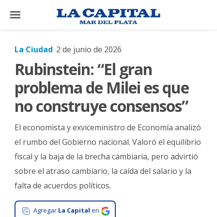
×
La Ciudad
2 de junio de 2026
Rubinstein: “El gran
El
País
problema de Milei es que
El
no construye consensos”
Mundo
El economista y exviceministro de Economía analizó
La
Zona
el rumbo del Gobierno nacional. Valoró el equilibrio
fiscal y la baja de la brecha cambiaria, pero advirtió
Cultura
sobre el atraso cambiario, la caída del salario y la
Tecnología
falta de acuerdos políticos.
Gastronomía
Agregar
La Capital
en
Salud