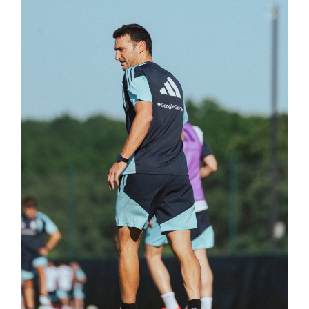
Interés
General
La
Ciudad
Deportes
Arte
y
Espectáculos
Policiales
Cartelera
Fotos
de
Familia
Clasificados