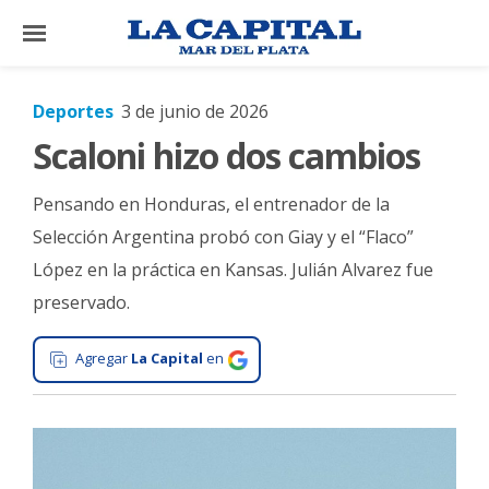
×
Deportes
3 de junio de 2026
Scaloni hizo dos cambios
El
País
Pensando en Honduras, el entrenador de la
El
Selección Argentina probó con Giay y el “Flaco”
Mundo
López en la práctica en Kansas. Julián Alvarez fue
La
preservado.
Zona
Cultura
Agregar
La Capital
en
Tecnología
Gastronomía
Salud