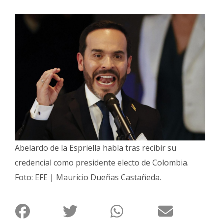
Interés
General
La
Ciudad
Deportes
Arte
y
Espectáculos
Policiales
Abelardo de la Espriella habla tras recibir su
Cartelera
credencial como presidente electo de Colombia.
Fotos
Foto: EFE | Mauricio Dueñas Castañeda.
de
Familia
Clasificados