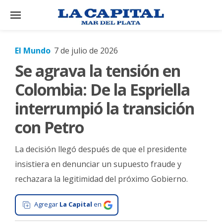
×
El Mundo
7 de julio de 2026
Se agrava la tensión en
El
País
Colombia: De la Espriella
El
interrumpió la transición
Mundo
con Petro
La
Zona
La decisión llegó después de que el presidente
Cultura
insistiera en denunciar un supuesto fraude y
rechazara la legitimidad del próximo Gobierno.
Tecnología
Gastronomía
Agregar
La Capital
en
Salud