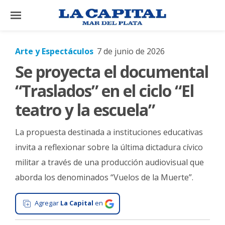
×
Arte y Espectáculos
7 de junio de 2026
Se proyecta el documental
El
País
“Traslados” en el ciclo “El
El
teatro y la escuela”
Mundo
La propuesta destinada a instituciones educativas
La
Zona
invita a reflexionar sobre la última dictadura cívico
militar a través de una producción audiovisual que
Cultura
aborda los denominados “Vuelos de la Muerte”.
Tecnología
Gastronomía
Agregar
La Capital
en
Salud