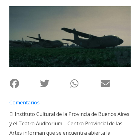
Interés
General
La
Ciudad
Deportes
Arte
y
Espectáculos
Policiales
Cartelera
Comentarios
Fotos
de
El Instituto Cultural de la Provincia de Buenos Aires
Familia
y el Teatro Auditorium – Centro Provincial de las
Clasificados
Artes informan que se encuentra abierta la