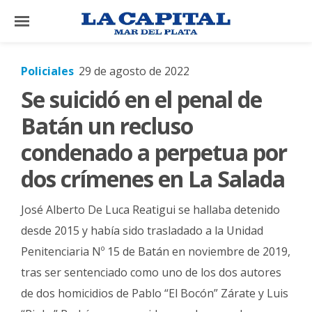
×
Policiales
29 de agosto de 2022
Se suicidó en el penal de
El
País
Batán un recluso
El
condenado a perpetua por
Mundo
dos crímenes en La Salada
La
Zona
José Alberto De Luca Reatigui se hallaba detenido
Cultura
desde 2015 y había sido trasladado a la Unidad
Penitenciaria Nº 15 de Batán en noviembre de 2019,
Tecnología
tras ser sentenciado como uno de los dos autores
Gastronomía
de dos homicidios de Pablo “El Bocón” Zárate y Luis
Salud