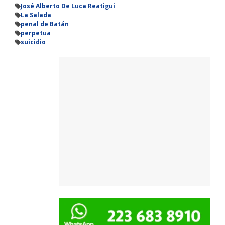
José Alberto De Luca Reatigui
La Salada
penal de Batán
perpetua
suicidio