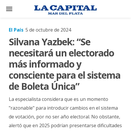
×
El País
5 de octubre de 2024
Silvana Yazbek: “Se
El
País
necesitará un electorado
El
más informado y
Mundo
consciente para el sistema
La
de Boleta Única”
Zona
Cultura
La especialista considera que es un momento
Tecnología
"razonable" para introducir cambios en el sistema
de votación, por no ser año electoral. No obstante,
Gastronomía
alertó que en 2025 podrían presentarse dificultades
Salud