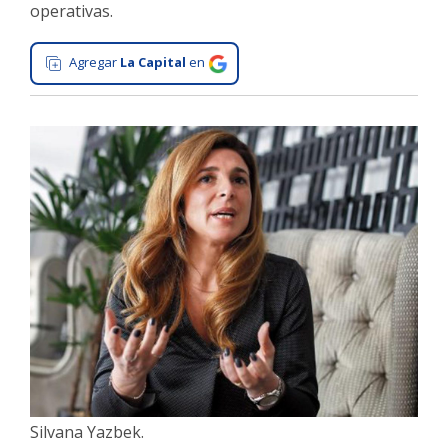
operativas.
Interés
General
Agregar
La Capital
en
La
Ciudad
Deportes
Arte
y
Espectáculos
Policiales
Cartelera
Fotos
de
Familia
Clasificados
Silvana Yazbek.