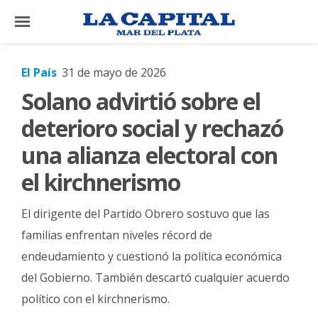
×
El País
31 de mayo de 2026
Solano advirtió sobre el
El
País
deterioro social y rechazó
El
una alianza electoral con
Mundo
el kirchnerismo
La
Zona
El dirigente del Partido Obrero sostuvo que las
Cultura
familias enfrentan niveles récord de
endeudamiento y cuestionó la política económica
Tecnología
del Gobierno. También descartó cualquier acuerdo
Gastronomía
político con el kirchnerismo.
Salud