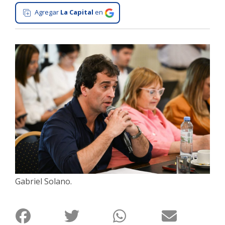
Agregar
La Capital
en
Interés
General
La
Ciudad
Deportes
Arte
y
Espectáculos
Policiales
Cartelera
Fotos
Gabriel Solano.
de
Familia
Clasificados