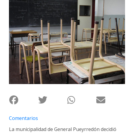
Interés
General
La
Ciudad
Deportes
Arte
y
Espectáculos
Policiales
Cartelera
Fotos
de
Familia
Comentarios
Clasificados
La municipalidad de General Pueyrredón decidió