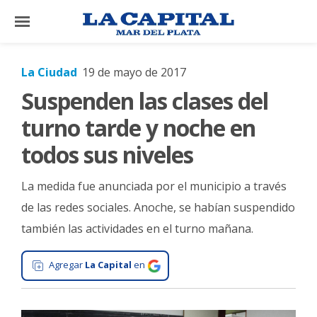
×
La Ciudad
19 de mayo de 2017
Suspenden las clases del
El
País
turno tarde y noche en
El
todos sus niveles
Mundo
La medida fue anunciada por el municipio a través
La
Zona
de las redes sociales. Anoche, se habían suspendido
también las actividades en el turno mañana.
Cultura
Tecnología
Agregar
La Capital
en
Gastronomía
Salud