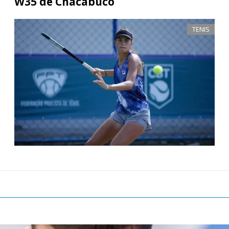
W35 de Chacabuco
TENIS