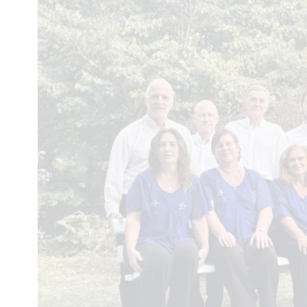
Interés
General
La
Ciudad
Deportes
Arte
y
Espectáculos
Policiales
Cartelera
Fotos
de
Familia
Clasificados