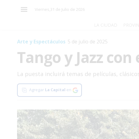
×
Viernes,31 de Julio de 2026
LA CIUDAD
PROVIN
Arte y Espectáculos
5 de julio de 2025
El
Tango y Jazz con 
País
El
Mundo
La puesta incluirá temas de películas, clásic
La
Zona
Agregar
La Capital
en
Cultura
Tecnología
Gastronomía
Salud