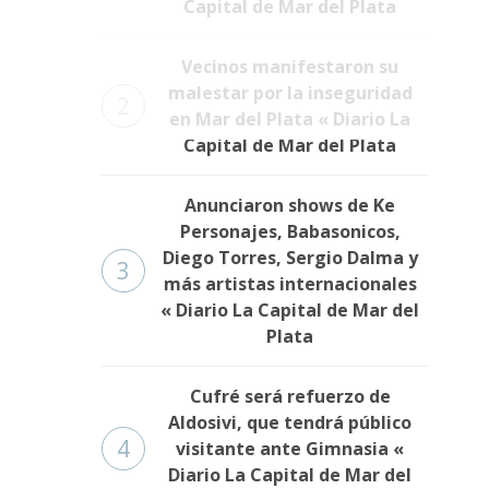
Capital de Mar del Plata
Vecinos manifestaron su
malestar por la inseguridad
2
en Mar del Plata « Diario La
Capital de Mar del Plata
Anunciaron shows de Ke
Personajes, Babasonicos,
Diego Torres, Sergio Dalma y
3
más artistas internacionales
« Diario La Capital de Mar del
Plata
Cufré será refuerzo de
Aldosivi, que tendrá público
4
visitante ante Gimnasia «
Diario La Capital de Mar del