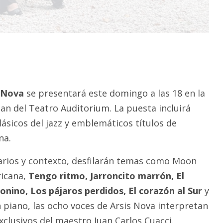
 Nova
se presentará este domingo a las 18 en la
n del Teatro Auditorium. La puesta incluirá
lásicos del jazz y emblemáticos títulos de
na.
ios y contexto, desfilarán temas como Moon
ricana,
Tengo ritmo, Jarroncito marrón, El
onino, Los pájaros perdidos, El corazón al Sur
y
n piano, las ocho voces de Arsis Nova interpretan
xclusivos del maestro Juan Carlos Cuacci.