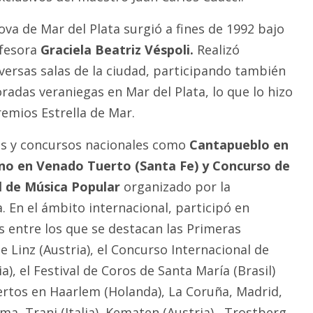
ova de Mar del Plata surgió a fines de 1992 bajo
ofesora
Graciela Beatriz Véspoli.
Realizó
versas salas de la ciudad, participando también
das veraniegas en Mar del Plata, lo que lo hizo
remios Estrella de Mar.
les y concursos nacionales como
Cantapueblo en
o en Venado Tuerto (Santa Fe) y Concurso de
l de Música Popular
organizado por la
 En el ámbito internacional, participó en
s entre los que se destacan las Primeras
 Linz (Austria), el Concurso Internacional de
a), el Festival de Coros de Santa María (Brasil)
rtos en Haarlem (Holanda), La Coruña, Madrid,
ma, Trani (Italia), Kematen (Austria) , Trostberg