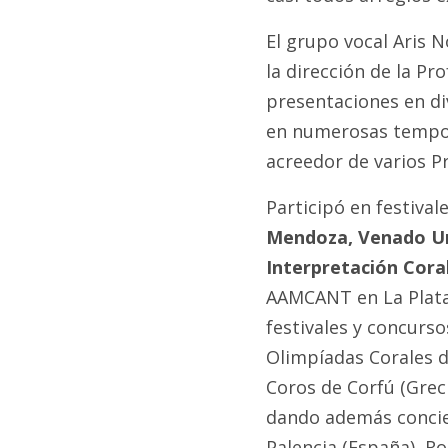
El grupo vocal Aris N
la dirección de la Pr
presentaciones en di
en numerosas tempora
acreedor de varios P
Participó en festiva
Mendoza, Venado Un
Interpretación Cora
AAMCANT en La Plata.
festivales y concurso
Olimpíadas Corales de
Coros de Corfú (Greci
dando además concie
Palencia (España), Ro