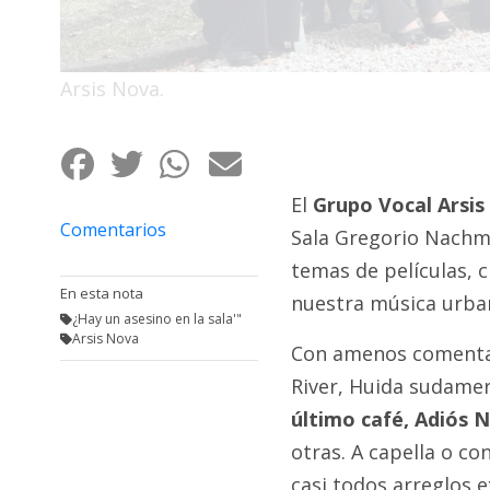
Fúnebres
Arsis Nova.
El
Grupo Vocal Arsis
Comentarios
Sala Gregorio Nachma
temas de películas, c
En esta nota
nuestra música urba
¿Hay un asesino en la sala'"
Arsis Nova
Con amenos comentar
River, Huida sudame
último café, Adiós N
otras. A capella o co
casi todos arreglos e