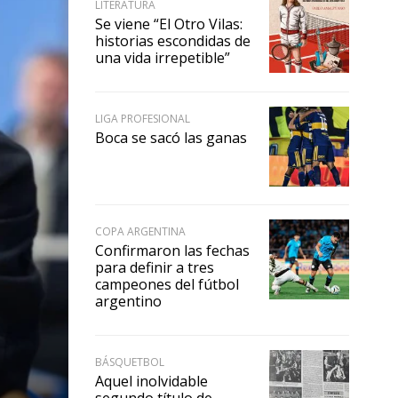
LITERATURA
Se viene “El Otro Vilas:
historias escondidas de
una vida irrepetible”
LIGA PROFESIONAL
Boca se sacó las ganas
COPA ARGENTINA
Confirmaron las fechas
para definir a tres
campeones del fútbol
argentino
BÁSQUETBOL
Aquel inolvidable
segundo título de