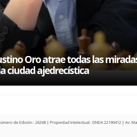
z
stino Oro atrae todas las mirada
la ciudad ajedrecística
ey | Número de Edición : 26268 | Propiedad Intelectual : DNDA 22190412 | Av