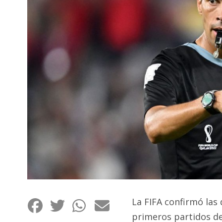
Interés
General
La
Ciudad
Deportes
Arte
y
Espectáculos
Policiales
Cartelera
Fotos
de
Familia
La FIFA confirmó las 
Clasificados
primeros partidos de