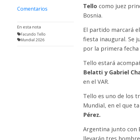
Fúnebres
Tello
como juez princ
Comentarios
Bosnia.
En esta nota
El partido marcará el
Facundo Tello
fiesta inaugural. Se j
Mundial 2026
por la primera fecha
Tello estará acompa
Belatti y Gabriel Ch
en el VAR.
Tello es uno de los t
Mundial, en el que 
Pérez.
Argentina junto con B
llevarán tres hombre