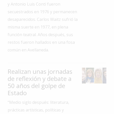
y Antonio Luis Conti fueron
Interés
secuestrados en 1976 y permanecen
General
desaparecidos. Carlos Waitz sufrió la
La
misma suerte en 1977, en plena
Ciudad
función teatral. Años después, sus
Deportes
restos fueron hallados en una fosa
Arte
común en Avellaneda.
y
Espectáculos
Policiales
Realizan unas jornadas
de reflexión y debate a
Cartelera
50 años del golpe de
Fotos
Estado
de
Familia
“Medio siglo después: literatura,
Clasificados
prácticas artísticas, políticas y