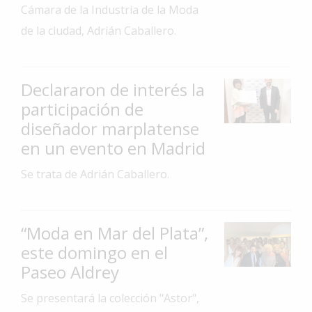
Cámara de la Industria de la Moda
Interés
de la ciudad, Adrián Caballero.
General
La
Ciudad
Declararon de interés la
Deportes
participación de
diseñador marplatense
Arte
y
en un evento en Madrid
Espectáculos
Se trata de Adrián Caballero.
Policiales
Cartelera
“Moda en Mar del Plata”,
Fotos
este domingo en el
de
Familia
Paseo Aldrey
Clasificados
Se presentará la colección "Astor",