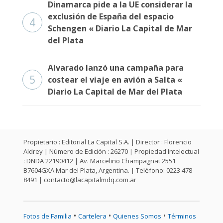
Dinamarca pide a la UE considerar la
exclusión de España del espacio
4
Schengen « Diario La Capital de Mar
del Plata
Alvarado lanzó una campaña para
5
costear el viaje en avión a Salta «
Diario La Capital de Mar del Plata
Propietario : Editorial La Capital S.A. | Director : Florencio
Aldrey | Número de Edición : 26270 | Propiedad Intelectual
: DNDA 22190412 | Av. Marcelino Champagnat 2551
B7604GXA Mar del Plata, Argentina. | Teléfono: 0223 478
8491 |
contacto@lacapitalmdq.com.ar
•
•
•
Fotos de Familia
Cartelera
Quienes Somos
Términos