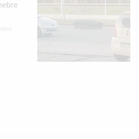
únebre
ideo.