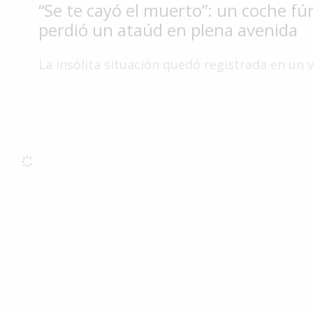
“Se te cayó el muerto”: un coche f
Interés
perdió un ataúd en plena avenida
General
La
La insólita situación quedó registrada en un v
Ciudad
Deportes
Arte
y
Espectáculos
Policiales
Cartelera
Fotos
de
Familia
Clasificados