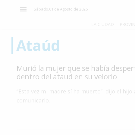
×
Sábado,01 de Agosto de 2026
LA CIUDAD
PROVIN
Ataúd
El
País
El
Murió la mujer que se había despe
Mundo
dentro del ataud en su velorio
La
Zona
“Esta vez mi madre sí ha muerto”, dijo el hijo 
Cultura
comunicarlo.
Tecnología
Gastronomía
Salud