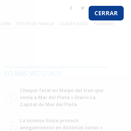
CERRAR
ELERA
FOTOS DE FAMILIA
CLASIFICADOS
FÚNEBRES
LO MÁS VISTO HOY
Choque fatal en Maipú del tren que
1
venía a Mar del Plata « Diario La
Capital de Mar del Plata
La intensa lluvia provocó
2
anegamientos en distintas zonas «